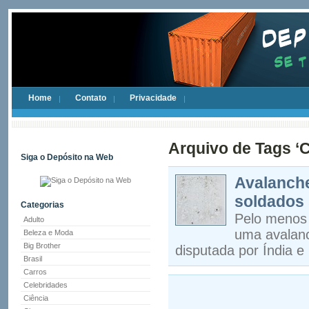
Home
Contato
Privacidade
Arquivo de Tags ‘
Siga o Depósito na Web
Avalanche
soldados 
Categorias
Pelo menos 
Adulto
uma avalanc
Beleza e Moda
Big Brother
disputada por Índia 
Brasil
Carros
Celebridades
Ciência