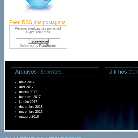
Feed RSS das postagens
Receba atualizações por email.
Digite seu email:
Delivered by
FeedBurner
Arquivos
Recentes
Últimos
Com
maio 2017
abril 2017
março 2017
fevereiro 2017
janeiro 2017
dezembro 2016
novembro 2016
outubro 2016