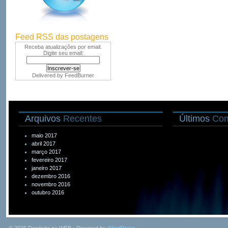
Feed RSS das postagens
Receba atualizações por email.
Digite seu email:
Delivered by
FeedBurner
Arquivos
Recentes
Últimos
Com
maio 2017
abril 2017
março 2017
fevereiro 2017
janeiro 2017
dezembro 2016
novembro 2016
outubro 2016