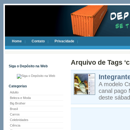
Home
Contato
Privacidade
Arquivo de Tags ‘c
Siga o Depósito na Web
Integrant
A modelo Cr
Categorias
canal pago 
Adulto
deste sábad
Beleza e Moda
Big Brother
Brasil
Carros
Celebridades
Ciência