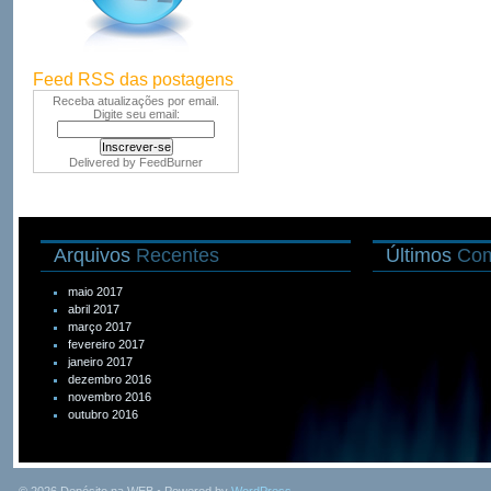
Feed RSS das postagens
Receba atualizações por email.
Digite seu email:
Delivered by
FeedBurner
Arquivos
Recentes
Últimos
Com
maio 2017
abril 2017
março 2017
fevereiro 2017
janeiro 2017
dezembro 2016
novembro 2016
outubro 2016