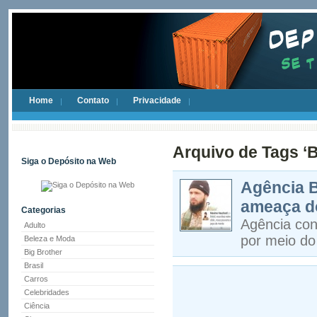
Home
Contato
Privacidade
Arquivo de Tags ‘B
Siga o Depósito na Web
Agência Br
ameaça do
Categorias
Agência con
Adulto
por meio do
Beleza e Moda
Big Brother
Brasil
Carros
Celebridades
Ciência