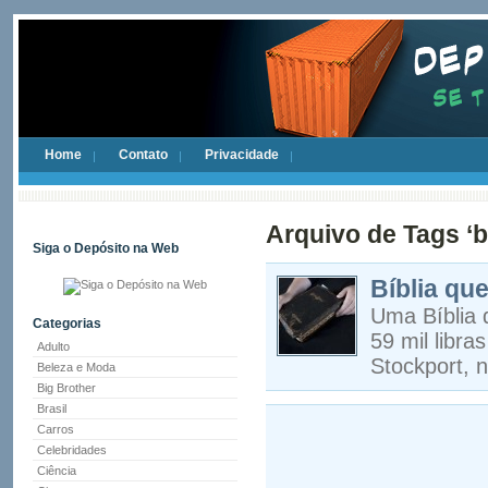
Home
Contato
Privacidade
Arquivo de Tags ‘b
Siga o Depósito na Web
Bíblia que
Uma Bíblia q
Categorias
59 mil libr
Adulto
Stockport, n
Beleza e Moda
Big Brother
Brasil
Carros
Celebridades
Ciência