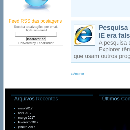
Feed RSS das postagens
Pesquisa 
Receba atualizações por email.
Digite seu email:
IE era fal
A pesquisa 
Delivered by
FeedBurner
Explorer tê
que usam outros prog
« Anterior
Arquivos
Recentes
Últimos
Com
maio 2017
abril 2017
março 2017
fevereiro 2017
janeiro 2017