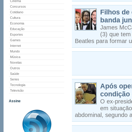
Cinema
Concursos
Filhos de
Cotidiano
Cultura
banda jun
Economia
James McCar
Educação
(3) que tem
Esportes
Beatles para formar 
Games
Internet
Mundo
Música
Novelas
Outros
Saúde
Series
Após ope
Tecnologia
Televisão
condição 
O ex-presid
Assine
em situação
abdominal, segundo 