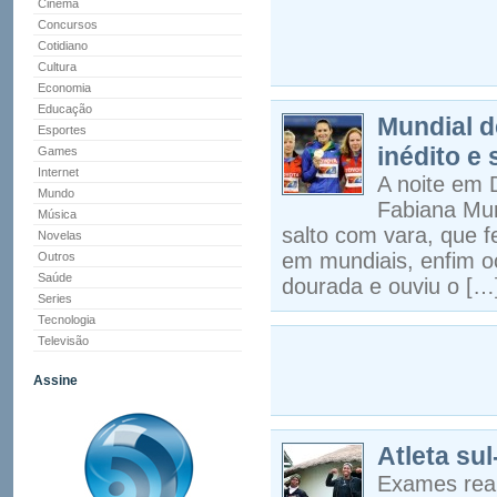
Cinema
Concursos
Cotidiano
Cultura
Economia
Educação
Mundial d
Esportes
inédito e
Games
Internet
A noite em 
Mundo
Fabiana Mur
Música
salto com vara, que f
Novelas
em mundiais, enfim o
Outros
Saúde
dourada e ouviu o […
Series
Tecnologia
Televisão
Assine
Atleta su
Exames real