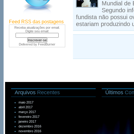
Mundial de 
Segundo inf
fundista não possui o
Feed RSS das postagens
estariam produzindo 
Receba atualizações por email.
Digite seu email:
Delivered by
FeedBurner
Arquivos
Recentes
Últimos
Com
maio 2017
abril 2017
março 2017
fevereiro 2017
janeiro 2017
dezembro 2016
novembro 2016