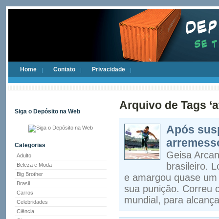
Home
Contato
Privacidade
Arquivo de Tags ‘a
Siga o Depósito na Web
Após susp
arremess
Categorias
Geisa Arcanj
Adulto
brasileiro.
Beleza e Moda
Big Brother
e amargou quase um 
Brasil
sua punição. Correu c
Carros
mundial, para alcança
Celebridades
Ciência