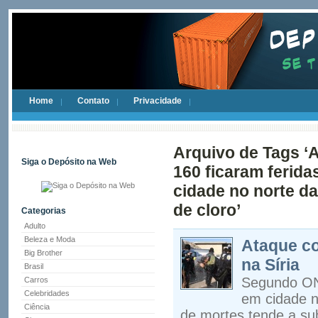
Home
Contato
Privacidade
Arquivo de Tags ‘
Siga o Depósito na Web
160 ficaram ferida
cidade no norte da
de cloro’
Categorias
Adulto
Beleza e Moda
Ataque c
Big Brother
na Síria
Brasil
Segundo ONG
Carros
Celebridades
em cidade n
Ciência
de mortes tende a sub