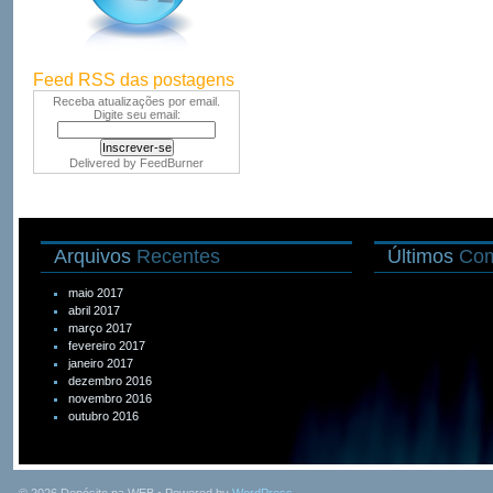
Feed RSS das postagens
Receba atualizações por email.
Digite seu email:
Delivered by
FeedBurner
Arquivos
Recentes
Últimos
Com
maio 2017
abril 2017
março 2017
fevereiro 2017
janeiro 2017
dezembro 2016
novembro 2016
outubro 2016