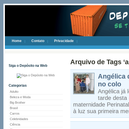
Home
Contato
Privacidade
Arquivo de Tags ‘a
Siga o Depósito na Web
Angélica 
no colo
Categorias
Angélica já
Adulto
tarde desta 
Beleza e Moda
Big Brother
maternidade Perinata
Brasil
à luz sua primeira me
Carros
Celebridades
Ciência