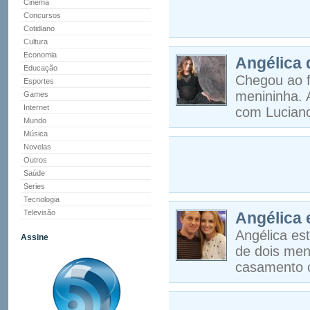
Cinema
Concursos
Cotidiano
Cultura
Economia
Angélica 
Educação
Chegou ao f
Esportes
menininha. 
Games
Internet
com Lucian
Mundo
Música
Novelas
Outros
Saúde
Series
Tecnologia
Televisão
Angélica 
Angélica es
Assine
de dois men
casamento 