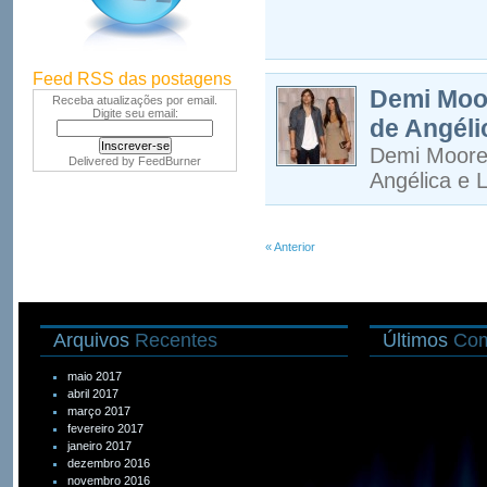
Feed RSS das postagens
Demi Moo
Receba atualizações por email.
Digite seu email:
de Angéli
Demi Moore
Delivered by
FeedBurner
Angélica e 
« Anterior
Arquivos
Recentes
Últimos
Com
maio 2017
abril 2017
março 2017
fevereiro 2017
janeiro 2017
dezembro 2016
novembro 2016