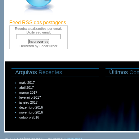
Feed RSS das postagens
Receba atualizações por email.
Digite seu email:
Delivered by
FeedBurner
Arquivos
Recentes
Últimos
Com
maio 2017
abril 2017
março 2017
fevereiro 2017
janeiro 2017
dezembro 2016
novembro 2016
outubro 2016