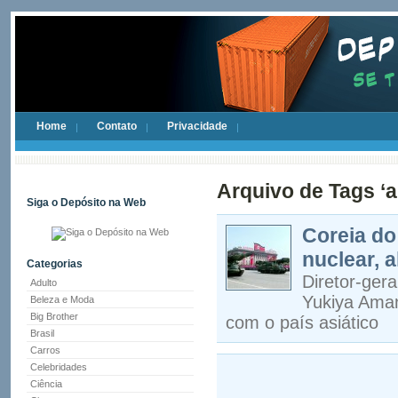
Home
Contato
Privacidade
Arquivo de Tags ‘a
Siga o Depósito na Web
Coreia do
nuclear, 
Categorias
Diretor-gera
Adulto
Yukiya Aman
Beleza e Moda
Big Brother
com o país asiático
Brasil
Carros
Celebridades
Ciência