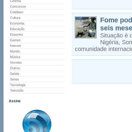
Cinema
Concursos
Cotidiano
Cultura
Fome pode
Economia
seis mese
Educação
Situação é 
Esportes
Games
Nigéria, So
Internet
comunidade internaci
Mundo
Música
Novelas
Outros
Saúde
Series
Tecnologia
Televisão
Assine