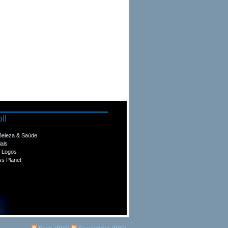
ll
 Beleza & Saúde
ials
e Logos
s Planet