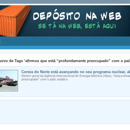
uivo de Tags ‘afirmou que está “profundamente preocupado” com o país
Coreia do Norte está avançando no seu programa nuclear, a
Diretor-geral da Agência Internacional de Energia Atômica (Aiea), Yukiya Am
preocupado” com o país asiático