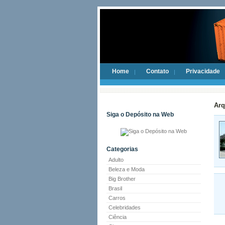
Home
Contato
Privacidade
Arq
Siga o Depósito na Web
Categorias
Adulto
Beleza e Moda
Big Brother
Brasil
Carros
Celebridades
Ciência