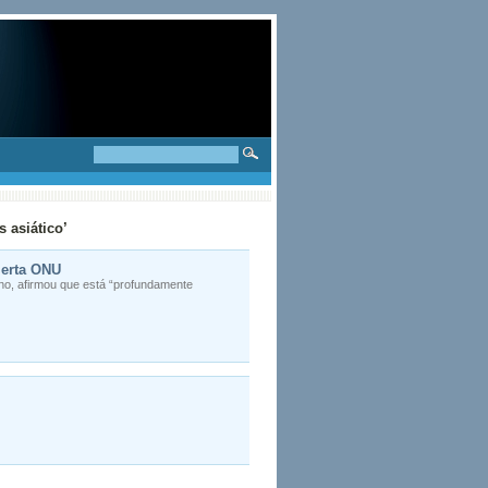
 asiático’
lerta ONU
ano, afirmou que está “profundamente