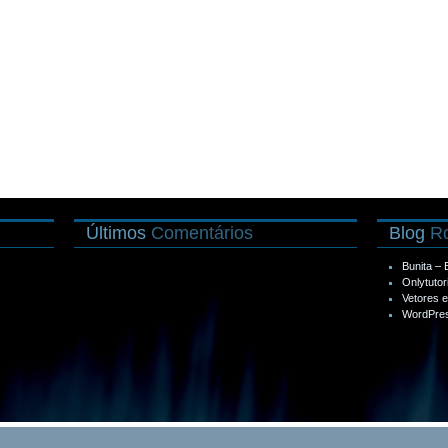
Últimos
Comentários
Blog
Ro
Bunita –
Onlytutor
Vetores 
WordPres