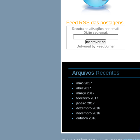
Feed RSS das postagens
Receba atualizações por email.
Digite seu email:
Delivered by
FeedBurner
Arquivos
Recentes
maio 2017
abril 2017
março 2017
fevereiro 2017
janeiro 2017
dezembro 2016
novembro 2016
outubro 2016