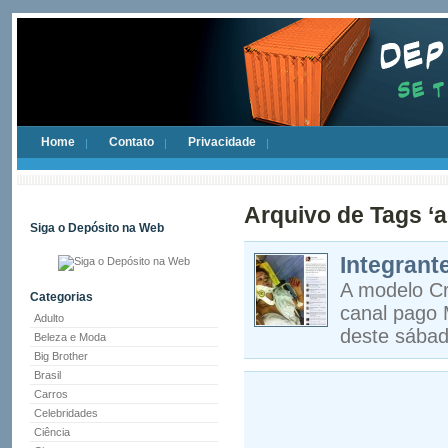
Home
Contato
Privacidade
Arquivo de Tags ‘a
Siga o Depósito na Web
Integrant
A modelo Cr
Categorias
canal pago 
Adulto
deste sábad
Beleza e Moda
Big Brother
Brasil
Carros
Celebridades
Ciência