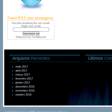
Feed RSS das postagens
Receba atualizações por email.
Digite seu email:
Delivered by
FeedBurner
Arquivos
Recentes
Últimos
Com
maio 2017
abril 2017
março 2017
fevereiro 2017
janeiro 2017
dezembro 2016
novembro 2016
outubro 2016