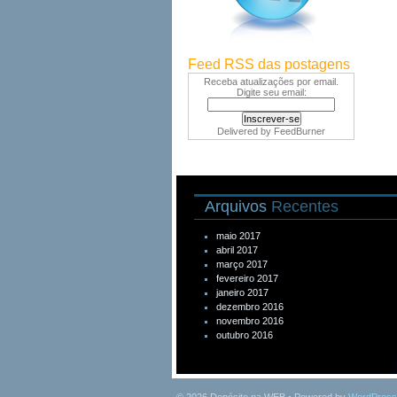
Feed RSS das postagens
Receba atualizações por email.
Digite seu email:
Delivered by
FeedBurner
Arquivos
Recentes
maio 2017
abril 2017
março 2017
fevereiro 2017
janeiro 2017
dezembro 2016
novembro 2016
outubro 2016