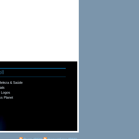
ll
 Beleza & Saúde
ials
e Logos
s Planet