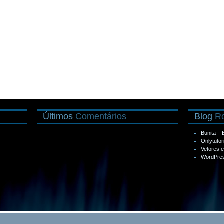
Últimos
Comentários
Blog
Ro
Bunita –
Onlytutor
Vetores 
WordPres