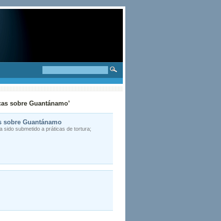
micas sobre Guantánamo’
cas sobre Guantánamo
ia sido submetido a práticas de tortura;