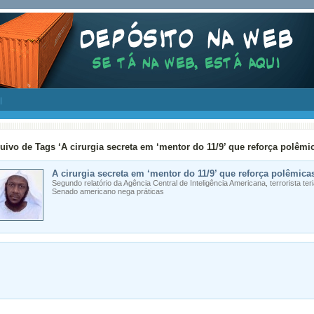
uivo de Tags ‘A cirurgia secreta em ‘mentor do 11/9’ que reforça polê
A cirurgia secreta em ‘mentor do 11/9’ que reforça polêmi
Segundo relatório da Agência Central de Inteligência Americana, terrorista ter
Senado americano nega práticas