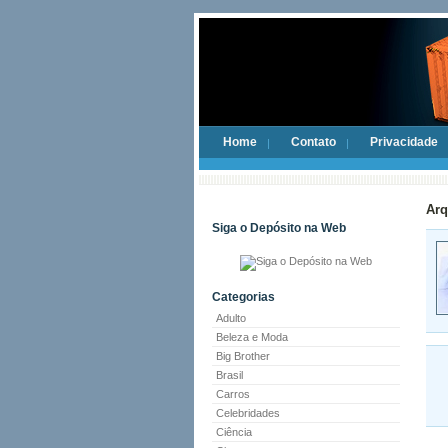
Home
Contato
Privacidade
Arq
Siga o Depósito na Web
Categorias
Adulto
Beleza e Moda
Big Brother
Brasil
Carros
Celebridades
Ciência