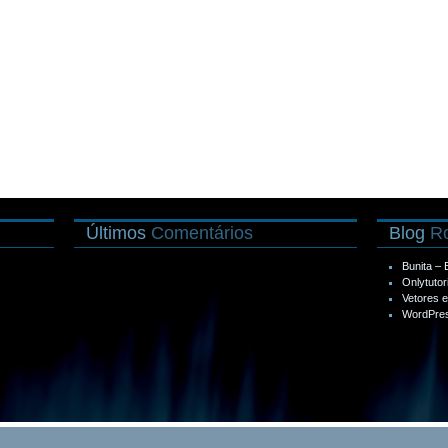
Últimos
Comentários
Blog
Ro
Bunita –
Onlytutor
Vetores 
WordPres