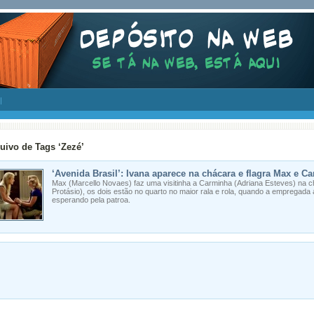
uivo de Tags ‘Zezé’
‘Avenida Brasil’: Ivana aparece na chácara e flagra Max e Ca
Max (Marcello Novaes) faz uma visitinha a Carminha (Adriana Esteves) na 
Protásio), os dois estão no quarto no maior rala e rola, quando a empregada 
esperando pela patroa.