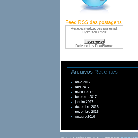
Feed RSS das postagens
Receba atualizações por email.
Digite seu email:
Delivered by
FeedBurner
Arquivos
Recentes
maio 2017
abril 2017
março 2017
fevereiro 2017
janeiro 2017
dezembro 2016
novembro 2016
outubro 2016