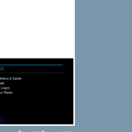
ll
 Beleza & Saúde
ials
e Logos
s Planet