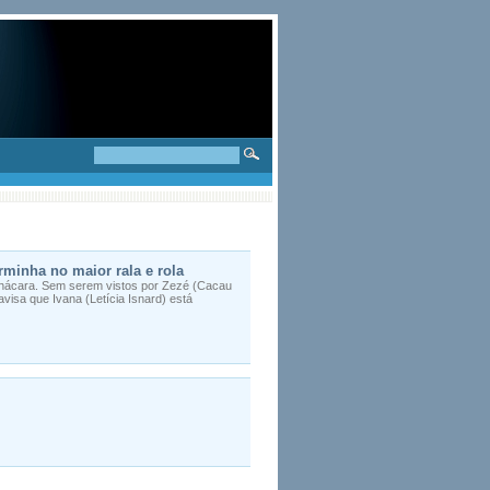
rminha no maior rala e rola
chácara. Sem serem vistos por Zezé (Cacau
avisa que Ivana (Letícia Isnard) está