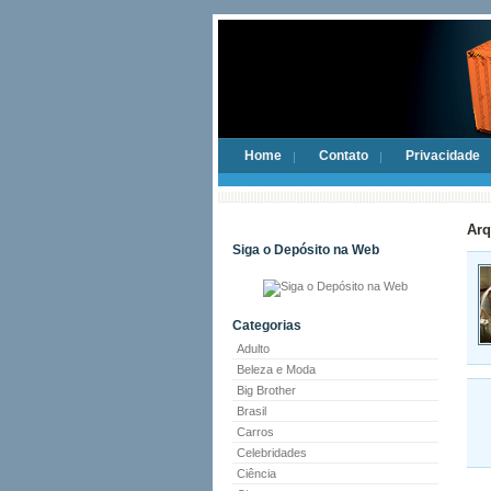
Home
Contato
Privacidade
Arq
Siga o Depósito na Web
Categorias
Adulto
Beleza e Moda
Big Brother
Brasil
Carros
Celebridades
Ciência