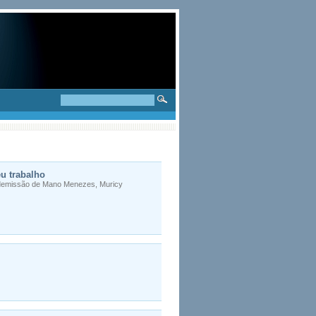
u trabalho
 demissão de Mano Menezes, Muricy