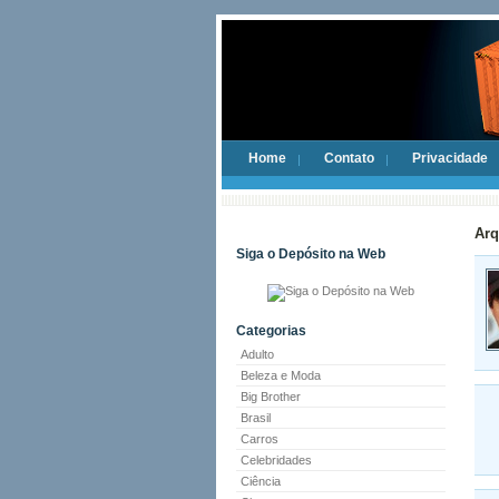
Home
Contato
Privacidade
Arq
Siga o Depósito na Web
Categorias
Adulto
Beleza e Moda
Big Brother
Brasil
Carros
Celebridades
Ciência