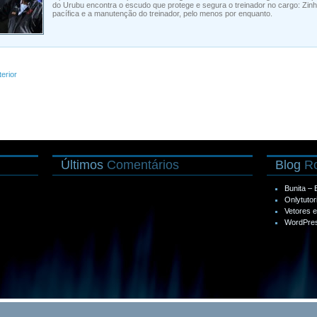
do Urubu encontra o escudo que protege e segura o treinador no cargo: Zinh
pacífica e a manutenção do treinador, pelo menos por enquanto.
terior
Últimos
Comentários
Blog
Ro
Bunita –
Onlytutor
Vetores 
WordPres