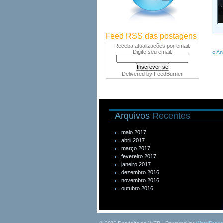
Feed RSS das postagens
Receba atualizações por email.
Digite seu email:
« An
Delivered by
FeedBurner
Arquivos
Recentes
maio 2017
abril 2017
março 2017
fevereiro 2017
janeiro 2017
dezembro 2016
novembro 2016
outubro 2016