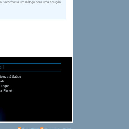
o, favorável a um diálogo para uma solução
ll
 Beleza & Saúde
ials
e Logos
s Planet