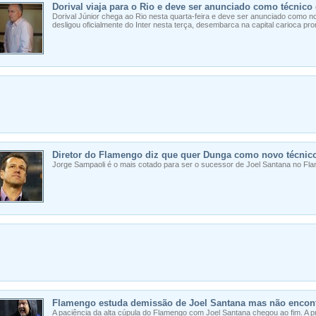
Dorival viaja para o Rio e deve ser anunciado como técnico
Dorival Júnior chega ao Rio nesta quarta-feira e deve ser anunciado como n
desligou oficialmente do Inter nesta terça, desembarca na capital carioca pront
Diretor do Flamengo diz que quer Dunga como novo técnic
Jorge Sampaoli é o mais cotado para ser o sucessor de Joel Santana no Fl
Flamengo estuda demissão de Joel Santana mas não encont
A paciência da alta cúpula do Flamengo com Joel Santana chegou ao fim. A 