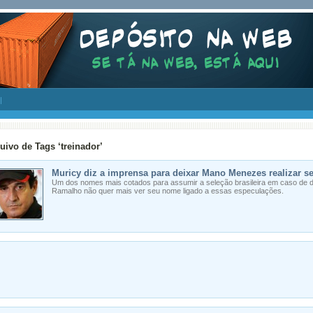
uivo de Tags ‘treinador’
Muricy diz a imprensa para deixar Mano Menezes realizar se
Um dos nomes mais cotados para assumir a seleção brasileira em caso de
Ramalho não quer mais ver seu nome ligado a essas especulações.