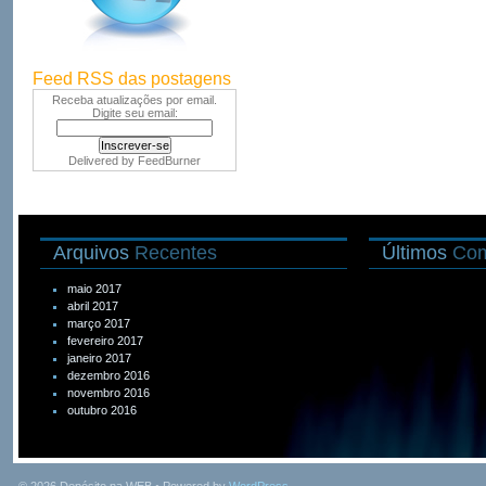
Feed RSS das postagens
Receba atualizações por email.
Digite seu email:
Delivered by
FeedBurner
Arquivos
Recentes
Últimos
Com
maio 2017
abril 2017
março 2017
fevereiro 2017
janeiro 2017
dezembro 2016
novembro 2016
outubro 2016