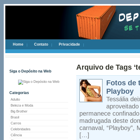
Home
Contato
Privacidade
Arquivo de Tags ‘t
Siga o Depósito na Web
Fotos de 
Playboy
Categorias
Tessália dei
Adulto
aproveitado
Beleza e Moda
Big Brother
permanece confinado 
Brasil
madrugada deste dom
Carros
carnaval, “Playboy”,
Celebridades
[…]
Ciência