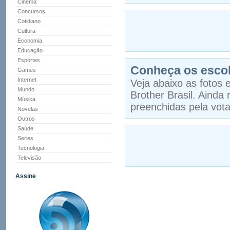
Cinema
Concursos
Cotidiano
Cultura
Economia
Educação
Esportes
Conheça os escolh
Games
Internet
Veja abaixo as fotos 
Mundo
Brother Brasil. Aind
Música
preenchidas pela vota
Novelas
Outros
Saúde
Series
Tecnologia
Televisão
Assine