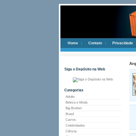
Home
Contato
Privacidade
Arq
Siga o Depósito na Web
Categorias
Adulto
Beleza e Moda
Big Brother
Brasil
Carros
Celebridades
Ciência