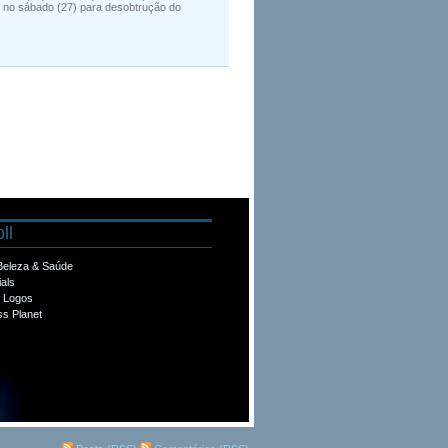
u no sábado (27) para desobtrução do
ll
 Beleza & Saúde
ials
e Logos
s Planet