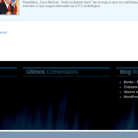
República, José Alencar, “está evoluindo bem” da cirurgia a que se submete
intestino e que segue internado na UTI Cardiológica.
terior
Últimos
Comentários
Blog
Ro
Bunita –
Onlytutor
Vetores 
WordPres