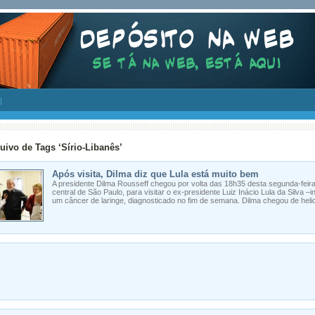
uivo de Tags ‘Sírio-Libanês’
Após visita, Dilma diz que Lula está muito bem
A presidente Dilma Rousseff chegou por volta das 18h35 desta segunda-feira 
central de São Paulo, para visitar o ex-presidente Luiz Inácio Lula da Silva –i
um câncer de laringe, diagnosticado no fim de semana. Dilma chegou de heli