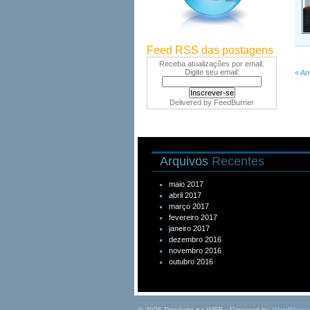
Feed RSS das postagens
Receba atualizações por email.
Digite seu email:
« An
Delivered by
FeedBurner
Arquivos
Recentes
maio 2017
abril 2017
março 2017
fevereiro 2017
janeiro 2017
dezembro 2016
novembro 2016
outubro 2016