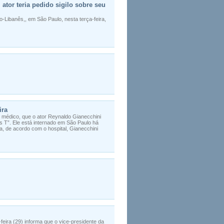
ator teria pedido sigilo sobre seu
o-Libanês,, em São Paulo, nesta terça-feira,
ira
im médico, que o ator Reynaldo Gianecchini
s T”. Ele está internado em São Paulo há
a, de acordo com o hospital, Gianecchini
feira (29) informa que o vice-presidente da