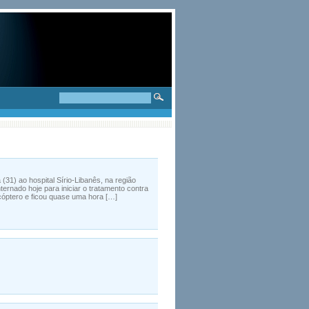
(31) ao hospital Sírio-Libanês, na região
nternado hoje para iniciar o tratamento contra
cóptero e ficou quase uma hora […]