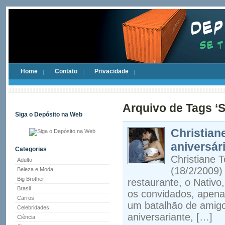
Home
Contato
Privacidade
Arquivo de Tags ‘
Siga o Depósito na Web
Christian
aniversár
Categorias
Christiane T
Adulto
(18/2/2009
Beleza e Moda
Big Brother
restaurante, o Nativo,
Brasil
os convidados, apenas
Carros
um batalhão de amigo
Celebridades
aniversariante, […]
Ciência