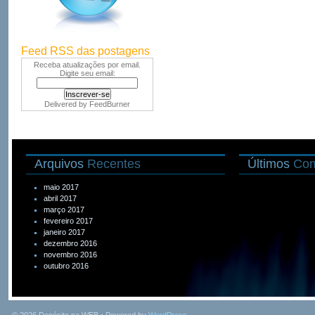
Feed RSS das postagens
Receba atualizações por email.
Digite seu email:
Delivered by
FeedBurner
Arquivos
Recentes
Últimos
Com
maio 2017
abril 2017
março 2017
fevereiro 2017
janeiro 2017
dezembro 2016
novembro 2016
outubro 2016