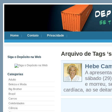
Home
Contato
Privacidade
Arquivo de Tags ‘s
Siga o Depósito na Web
Hebe Cam
A apresent
Categorias
sábado (29)
Adulto
e morreu, s
Beleza e Moda
cardíaca, ao se deita
Big Brother
Brasil
Carros
Celebridades
Ciência