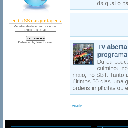
da qual o p
Feed RSS das postagens
Receba atualizações por email.
Digite seu email:
Delivered by
FeedBurner
TV aberta
programa
Durou pouco
culminou no 
maio, no SBT. Tanto 
últimos 60 dias uma 
ordens implícitas ou 
« Anterior