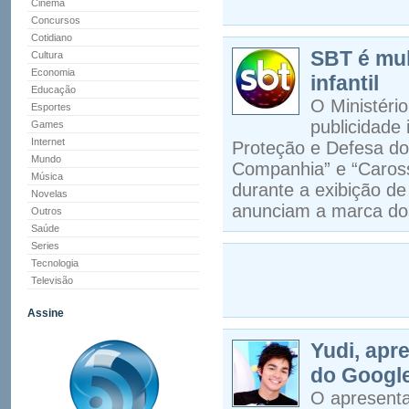
Cinema
Concursos
Cotidiano
SBT é mu
Cultura
Economia
infantil
Educação
O Ministéri
Esportes
publicidade
Games
Internet
Proteção e Defesa do
Mundo
Companhia” e “Caros
Música
durante a exibição d
Novelas
anunciam a marca do
Outros
Saúde
Series
Tecnologia
Televisão
Assine
Yudi, apr
do Googl
O apresenta