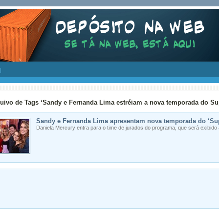
uivo de Tags ‘Sandy e Fernanda Lima estréiam a nova temporada do Sup
Sandy e Fernanda Lima apresentam nova temporada do ‘Su
Daniela Mercury entra para o time de jurados do programa, que será exibido