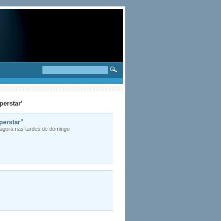
erstar’
perstar”
 agora nas tardes de domingo