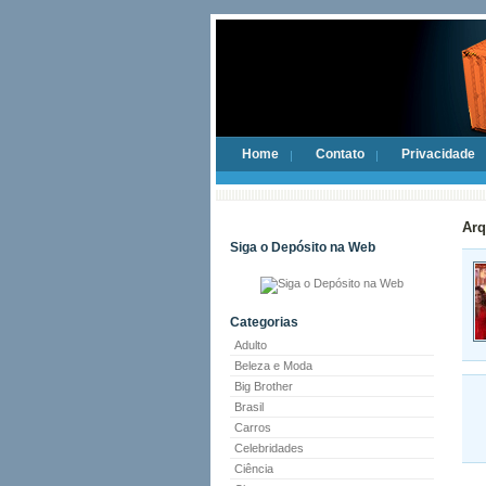
Home
Contato
Privacidade
Arq
Siga o Depósito na Web
Categorias
Adulto
Beleza e Moda
Big Brother
Brasil
Carros
Celebridades
Ciência