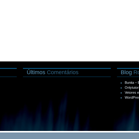
Últimos
Comentários
Blog
Ro
Bunita –
Onlytutor
Vetores 
WordPres