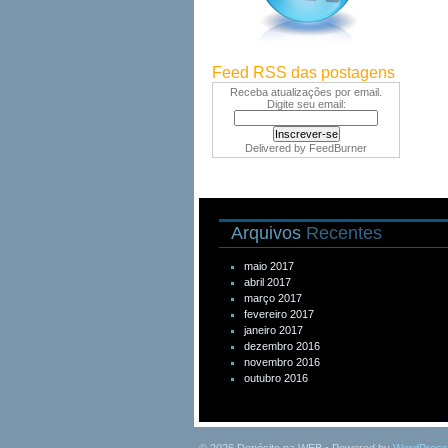
Feed RSS das postagens
Receba atualizações por email.
Digite seu email:
Delivered by
FeedBurner
Arquivos
Recentes
maio 2017
abril 2017
março 2017
fevereiro 2017
janeiro 2017
dezembro 2016
novembro 2016
outubro 2016