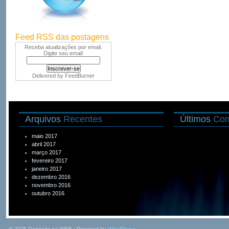
Feed RSS das postagens
Receba atualizações por email.
Digite seu email:
Delivered by
FeedBurner
Arquivos
Recentes
Últimos
Com
maio 2017
abril 2017
março 2017
fevereiro 2017
janeiro 2017
dezembro 2016
novembro 2016
outubro 2016