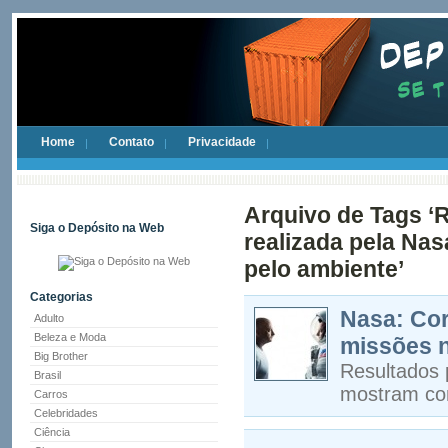
Home
Contato
Privacidade
Arquivo de Tags ‘
Siga o Depósito na Web
realizada pela Na
pelo ambiente’
Categorias
Nasa: Cor
Adulto
Beleza e Moda
missões n
Big Brother
Resultados 
Brasil
mostram com
Carros
Celebridades
Ciência