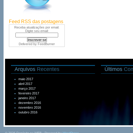
Feed RSS das postagens
Receba atualizações por email.
Digite seu email:
Delivered by
FeedBurner
Arquivos
Recentes
Últimos
Com
maio 2017
abril 2017
março 2017
fevereiro 2017
janeiro 2017
dezembro 2016
novembro 2016
outubro 2016