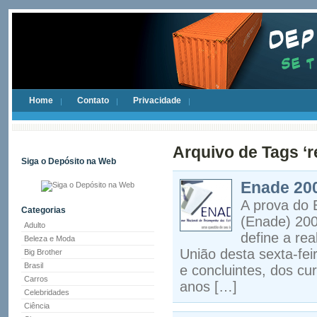
Home
Contato
Privacidade
Arquivo de Tags ‘r
Siga o Depósito na Web
Enade 200
A prova do
Categorias
(Enade) 200
Adulto
define a rea
Beleza e Moda
União desta sexta-fei
Big Brother
Brasil
e concluintes, dos c
Carros
anos […]
Celebridades
Ciência