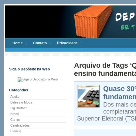
Home
Contato
Privacidade
Arquivo de Tags ‘
Siga o Depósito na Web
ensino fundamenta
Quase 30%
Categorias
fundament
Adulto
Beleza e Moda
Dos mais de
Big Brother
completaram
Brasil
Superior Eleitoral (TS
Carros
Celebridades
Ciência