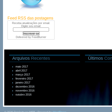
Feed RSS das postagens
Receba atualizações por email.
Digite seu email:
Delivered by
FeedBurner
Arquivos
Recentes
Últimos
Com
maio 2017
abril 2017
março 2017
fevereiro 2017
janeiro 2017
dezembro 2016
novembro 2016
outubro 2016