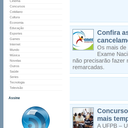
Cinema
Concursos
Cotidiano
Cultura
Economia
Educação
Confira 
Esportes
cancelam
Games
Internet
Os mais de 
Mundo
Exame Nacio
Música
não precisarão fazer 
Novelas
remarcadas.
Outros
Saúde
Series
Tecnologia
Televisão
Assine
Concurso 
mais tem
A UFPB – Un