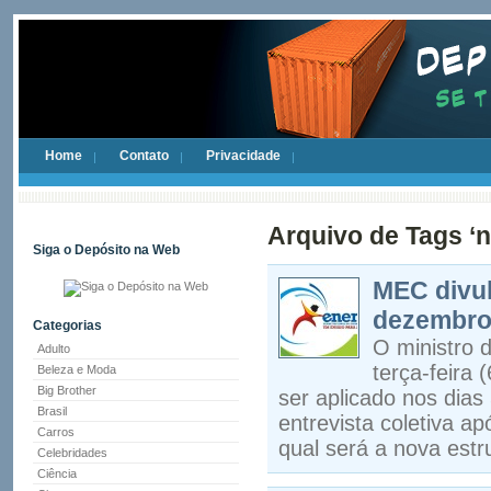
Home
Contato
Privacidade
Arquivo de Tags ‘
Siga o Depósito na Web
MEC divul
dezembr
Categorias
O ministro 
Adulto
terça-feira
Beleza e Moda
Big Brother
ser aplicado nos dias
Brasil
entrevista coletiva a
Carros
qual será a nova estr
Celebridades
Ciência