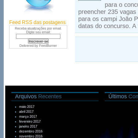
para o conc
preencher 235 vagas p
para os campi João Pe
Feed RSS das postagens
datas do concurso. A
Receba atualizações por email.
Digite seu email:
Delivered by
FeedBurner
Arquivos
Recentes
Últimos
Com
maio 2017
abril 2017
março 2017
fevereiro 2017
janeiro 2017
dezembro 2016
novembro 2016