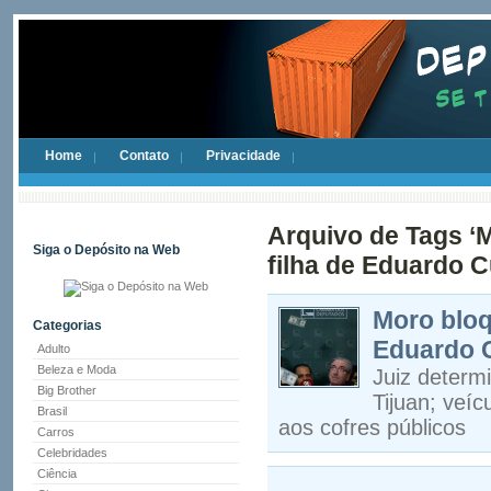
Home
Contato
Privacidade
Arquivo de Tags ‘M
Siga o Depósito na Web
filha de Eduardo 
Moro bloq
Categorias
Eduardo 
Adulto
Beleza e Moda
Juiz determ
Big Brother
Tijuan; veí
Brasil
aos cofres públicos
Carros
Celebridades
Ciência