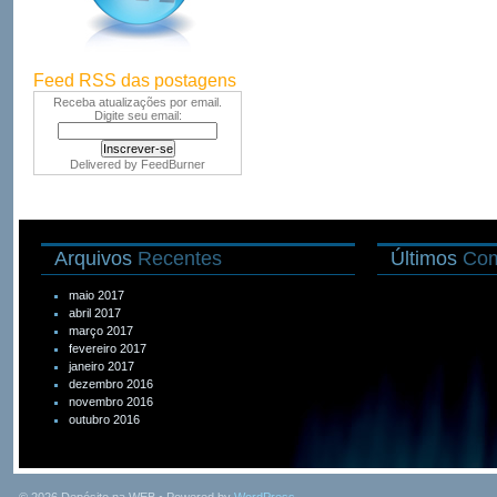
Feed RSS das postagens
Receba atualizações por email.
Digite seu email:
Delivered by
FeedBurner
Arquivos
Recentes
Últimos
Com
maio 2017
abril 2017
março 2017
fevereiro 2017
janeiro 2017
dezembro 2016
novembro 2016
outubro 2016