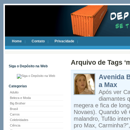
Home
Contato
Privacidade
Arquivo de Tags ‘
Siga o Depósito na Web
Avenida B
a Max
Categorias
Após ver Ca
Adulto
diamantes qu
Beleza e Moda
Big Brother
megera e fica de lon
Brasil
Novaes). Quando vê 
Carros
malandro, Tufão inter
Celebridades
pro Max, Carminha?”
Ciência