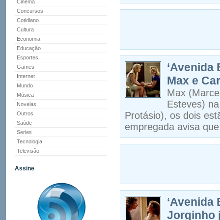
Cinema
Concursos
Cotidiano
Cultura
Economia
Educação
Esportes
‘Avenida 
Games
Internet
Max e Car
Mundo
Max (Marcel
Música
Esteves) na
Novelas
Protásio), os dois es
Outros
Saúde
empregada avisa que I
Series
Tecnologia
Televisão
Assine
‘Avenida 
Jorginho 