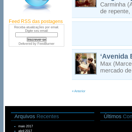
Carminha (A
de repente,
Feed RSS das postagens
Receba atualizações por email.
Digite seu email:
Delivered by
FeedBurner
‘Avenida 
Max (Marcel
mercado de 
« Anterior
Arquivos
Recentes
Últimos
Com
maio 2017
abril 2017