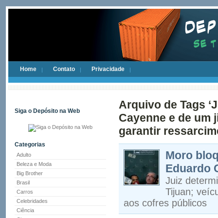
Home
Contato
Privacidade
Arquivo de Tags ‘
Siga o Depósito na Web
Cayenne e de um j
garantir ressarcim
Categorias
Moro bloq
Adulto
Beleza e Moda
Eduardo 
Big Brother
Juiz determ
Brasil
Tijuan; veí
Carros
aos cofres públicos
Celebridades
Ciência