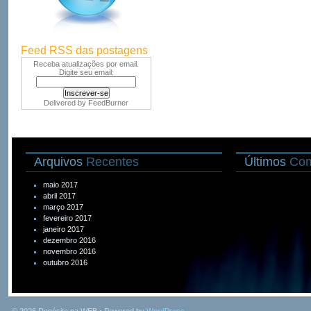
Feed RSS das postagens
Receba atualizações por email.
Digite seu email:
Delivered by
FeedBurner
Arquivos
Recentes
Últimos
Com
maio 2017
abril 2017
março 2017
fevereiro 2017
janeiro 2017
dezembro 2016
novembro 2016
outubro 2016