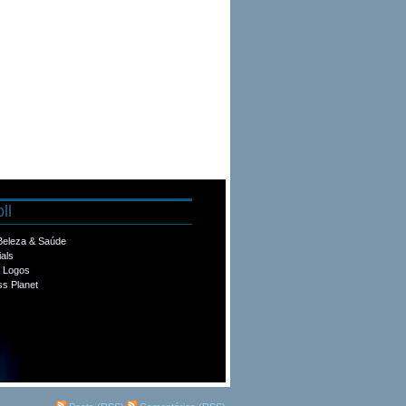
ll
 Beleza & Saúde
ials
e Logos
s Planet