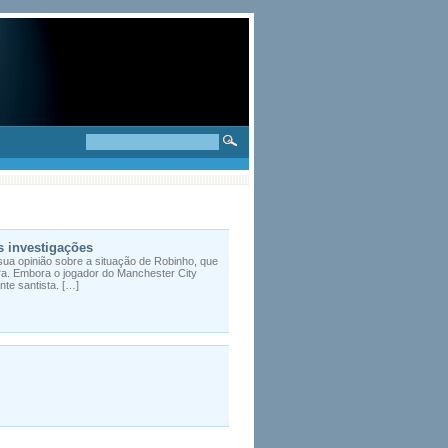
 investigações
sua opinião sobre a situação de Robinho, que
ra. Embora o jogador do Manchester City
te santista. […]