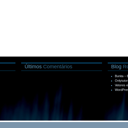
Últimos
Comentários
Blog
Ro
Bunita –
Onlytutor
Vetores 
WordPres