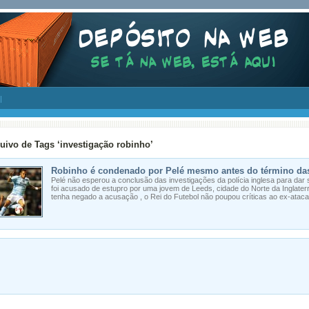
uivo de Tags ‘investigação robinho’
Robinho é condenado por Pelé mesmo antes do término das
Pelé não esperou a conclusão das investigações da polícia inglesa para dar 
foi acusado de estupro por uma jovem de Leeds, cidade do Norte da Inglater
tenha negado a acusação , o Rei do Futebol não poupou críticas ao ex-atacan