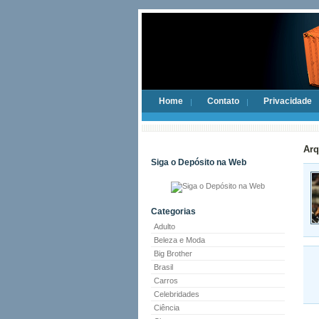
Home
Contato
Privacidade
Arq
Siga o Depósito na Web
Categorias
Adulto
Beleza e Moda
Big Brother
Brasil
Carros
Celebridades
Ciência