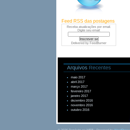
Feed RSS das postagens
Receba atualizações por email.
Digite seu email:
Delivered by
FeedBurner
Arquivos
Recentes
maio 2017
abril 2017
março 2017
fevereiro 2017
janeiro 2017
dezembro 2016
novembro 2016
outubro 2016