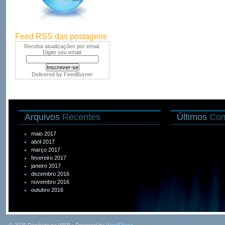
Feed RSS das postagens
Receba atualizações por email.
Digite seu email:
Delivered by
FeedBurner
Arquivos
Recentes
Últimos
Com
maio 2017
abril 2017
março 2017
fevereiro 2017
janeiro 2017
dezembro 2016
novembro 2016
outubro 2016