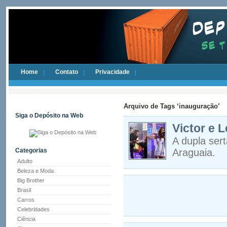
Home
Contato
Privacidade
Arquivo de Tags ‘inauguração’
Siga o Depósito na Web
Victor e 
A dupla ser
Categorias
Araguaia.
Adulto
Beleza e Moda
Big Brother
Brasil
Carros
Celebridades
Ciência