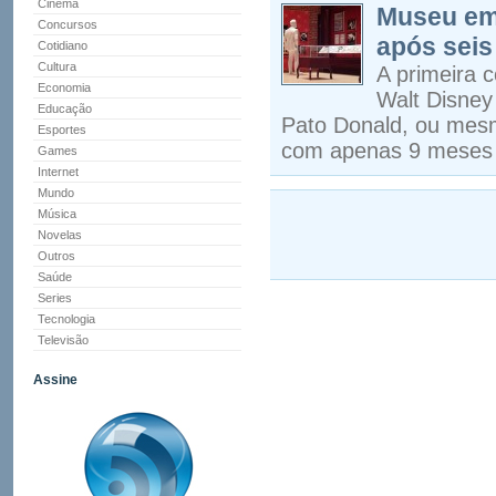
Cinema
Museu em
Concursos
após seis
Cotidiano
Cultura
A primeira 
Economia
Walt Disne
Educação
Pato Donald, ou mes
Esportes
com apenas 9 meses 
Games
Internet
Mundo
Música
Novelas
Outros
Saúde
Series
Tecnologia
Televisão
Assine