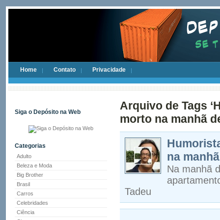
Home
Contato
Privacidade
Arquivo de Tags ‘
Siga o Depósito na Web
morto na manhã de
Humorista
Categorias
na manhã 
Adulto
Beleza e Moda
Na manhã de
Big Brother
apartamento
Brasil
Tadeu
Carros
Celebridades
Ciência