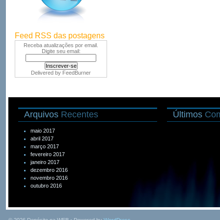
Feed RSS das postagens
Receba atualizações por email.
Digite seu email:
Delivered by
FeedBurner
Arquivos
Recentes
Últimos
Com
maio 2017
abril 2017
março 2017
fevereiro 2017
janeiro 2017
dezembro 2016
novembro 2016
outubro 2016