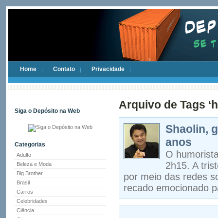
Home
Contato
Privacidade
Arquivo de Tags ‘h
Siga o Depósito na Web
Shaolin, 
anos
Categorias
O humorista 
Adulto
2h15. A tris
Beleza e Moda
Big Brother
por meio das redes s
Brasil
recado emocionado pa
Carros
Celebridades
Ciência