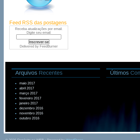
Feed RSS das postagens
Receba atualizações por email.
Digite seu email:
Delivered by
FeedBurner
Arquivos
Recentes
Últimos
Com
maio 2017
abril 2017
março 2017
fevereiro 2017
janeiro 2017
dezembro 2016
novembro 2016
outubro 2016