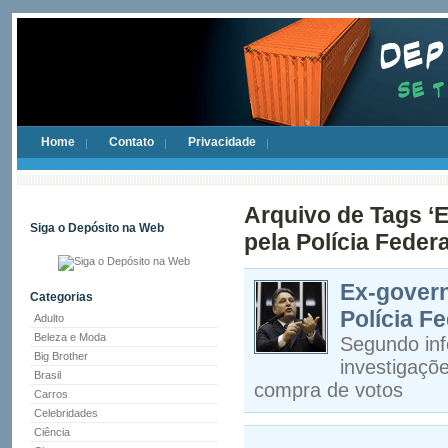
Home
Contato
Privacidade
Arquivo de Tags ‘
Siga o Depósito na Web
pela Polícia Federa
Ex-govern
Categorias
Polícia F
Adulto
Beleza e Moda
Segundo inf
Big Brother
investigaçõ
Brasil
compra de votos
Carros
Celebridades
Ciência