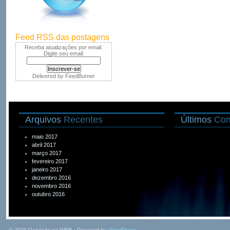
Feed RSS das postagens
Receba atualizações por email.
Digite seu email:
Delivered by
FeedBurner
Arquivos
Recentes
Últimos
Com
maio 2017
abril 2017
março 2017
fevereiro 2017
janeiro 2017
dezembro 2016
novembro 2016
outubro 2016