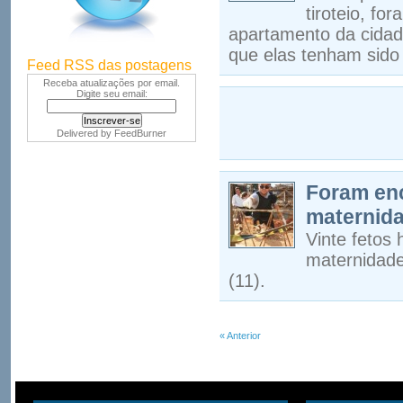
tiroteio, f
apartamento da cidade
que elas tenham sido
Feed RSS das postagens
Receba atualizações por email.
Digite seu email:
Delivered by
FeedBurner
Foram en
maternid
Vinte fetos
maternidade
(11).
« Anterior