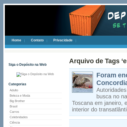
Home
Contato
Privacidade
Arquivo de Tags ‘
Siga o Depósito na Web
Foram enc
Concordi
Categorias
Autoridades
Adulto
busca no na
Beleza e Moda
Big Brother
Toscana em janeiro, 
Brasil
interior do transatlânt
Carros
Celebridades
Ciência