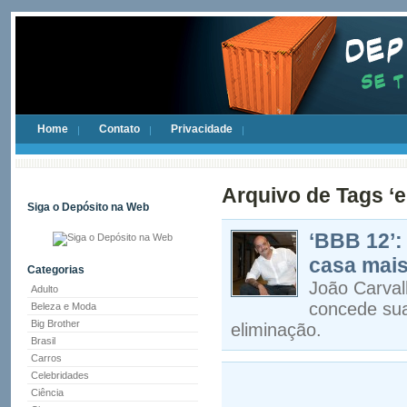
Home
Contato
Privacidade
Arquivo de Tags ‘e
Siga o Depósito na Web
‘BBB 12’: 
casa mais
Categorias
João Carval
Adulto
concede sua
Beleza e Moda
Big Brother
eliminação.
Brasil
Carros
Celebridades
Ciência