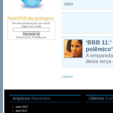
vivo
Feed RSS das postagens
Receba atualizações por email.
Digite seu email:
Delivered by
FeedBurner
‘BBB 11:’
polêmico”
A emparedad
desta terça-
« Anterior
Arquivos
Recentes
Últimos
Com
maio 2017
abril 2017