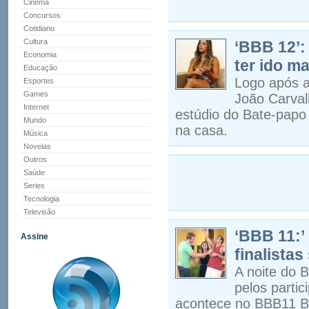
Cinema
Concursos
Cotidiano
Cultura
‘BBB 12’:
Economia
ter ido m
Educação
Logo após a
Esportes
Games
João Carval
Internet
estúdio do Bate-pap
Mundo
na casa.
Música
Novelas
Outros
Saúde
Series
Tecnologia
Televisão
‘BBB 11:’
Assine
finalistas
A noite do 
pelos parti
acontece no BBB11 Big