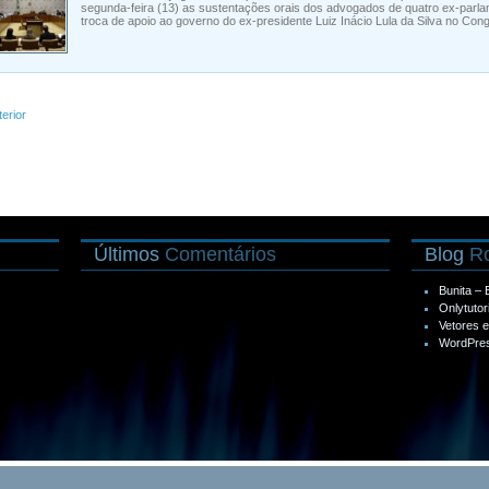
segunda-feira (13) as sustentações orais dos advogados de quatro ex-parl
troca de apoio ao governo do ex-presidente Luiz Inácio Lula da Silva no Con
terior
Últimos
Comentários
Blog
Ro
Bunita –
Onlytutor
Vetores 
WordPres