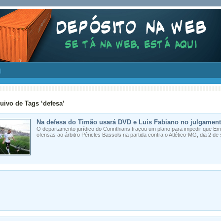
uivo de Tags ‘defesa’
Na defesa do Timão usará DVD e Luis Fabiano no julgament
O departamento jurídico do Corinthians traçou um plano para impedir que E
ofensas ao árbitro Péricles Bassols na partida contra o Atlético-MG, dia 2 d