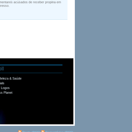
amentares acusados de receber propina em
gresso.
ll
 Beleza & Saúde
ials
e Logos
s Planet