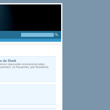
o de Sheik
merson seja punido severamente pelas
e setembro, no Pacaembu, pelo Brasileirão.