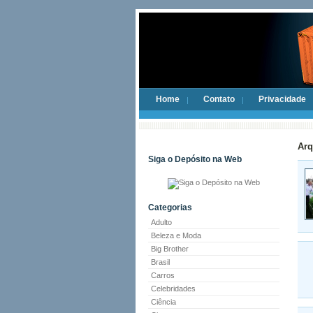
Home
Contato
Privacidade
Arq
Siga o Depósito na Web
Categorias
Adulto
Beleza e Moda
Big Brother
Brasil
Carros
Celebridades
Ciência