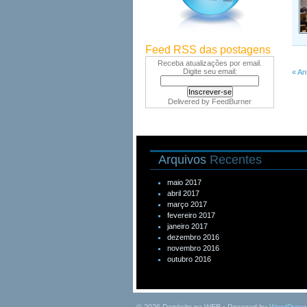
Feed RSS das postagens
Receba atualizações por email.
Digite seu email:
« An
Delivered by
FeedBurner
Arquivos
Recentes
maio 2017
abril 2017
março 2017
fevereiro 2017
janeiro 2017
dezembro 2016
novembro 2016
outubro 2016