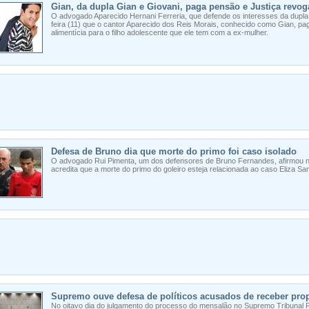
Gian, da dupla Gian e Giovani, paga pensão e Justiça revog
O advogado Aparecido Hernani Ferreria, que defende os interesses da dupla 
feira (11) que o cantor Aparecido dos Reis Morais, conhecido como Gian, pa
alimentícia para o filho adolescente que ele tem com a ex-mulher.
Defesa de Bruno dia que morte do primo foi caso isolado
O advogado Rui Pimenta, um dos defensores de Bruno Fernandes, afirmou na 
acredita que a morte do primo do goleiro esteja relacionada ao caso Eliza Sa
Supremo ouve defesa de políticos acusados de receber pro
No oitavo dia do julgamento do processo do mensalão no Supremo Tribunal 