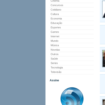
Cinema
Concursos
Cotidiano
Cultura
Economia
Educação
Esportes
Games
Internet
Mundo
Música
Novelas
Outros
Saúde
Series
Tecnologia
Televisão
Assine