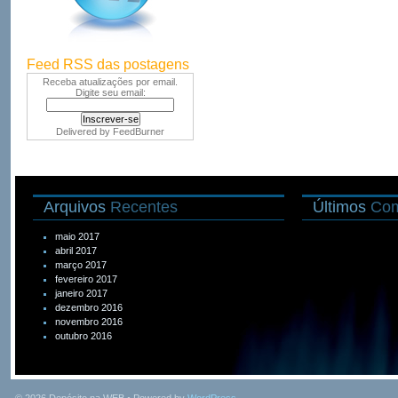
Feed RSS das postagens
Receba atualizações por email.
Digite seu email:
Delivered by
FeedBurner
Arquivos
Recentes
Últimos
Com
maio 2017
abril 2017
março 2017
fevereiro 2017
janeiro 2017
dezembro 2016
novembro 2016
outubro 2016