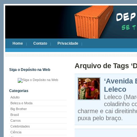
Home
Contato
Privacidade
Arquivo de Tags ‘
Siga o Depósito na Web
‘Avenida 
Leleco
Categorias
Leleco (Mar
Adulto
coladinho c
Beleza e Moda
Big Brother
charme e cai direitin
Brasil
puxa pelo braço.
Carros
Celebridades
Ciência