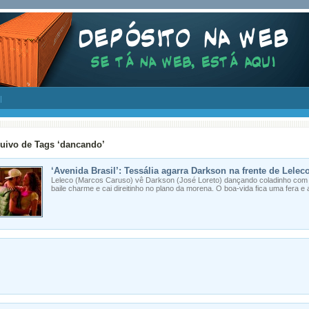
uivo de Tags ‘dancando’
‘Avenida Brasil’: Tessália agarra Darkson na frente de Lelec
Leleco (Marcos Caruso) vê Darkson (José Loreto) dançando coladinho com 
baile charme e cai direitinho no plano da morena. O boa-vida fica uma fera e 