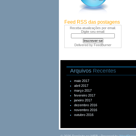
Feed RSS das postagens
Receba atualizações por email.
Digite seu email:
Delivered by
FeedBurner
Arquivos
Recentes
maio 2017
abril 2017
março 2017
fevereiro 2017
janeiro 2017
dezembro 2016
novembro 2016
outubro 2016