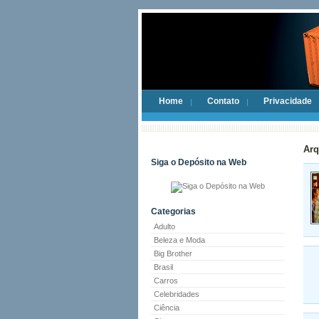
Home
Contato
Privacidade
Arq
Siga o Depósito na Web
Categorias
Adulto
Beleza e Moda
Big Brother
Brasil
Carros
Celebridades
Ciência