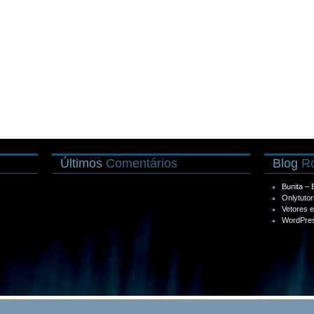
Últimos
Comentários
Blog
Ro
Bunita –
Onlytutor
Vetores 
WordPres