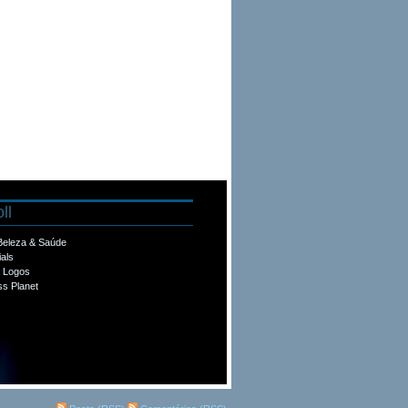
ll
 Beleza & Saúde
ials
e Logos
s Planet