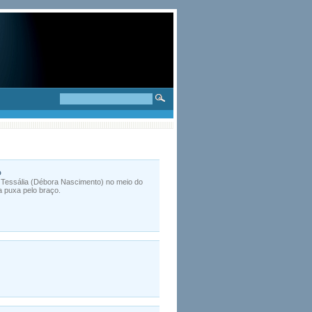
o
Tessália (Débora Nascimento) no meio do
a puxa pelo braço.