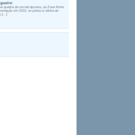
lgueiro
 na quadra da escola tijucana, na Zona Norte
gremiação em 2010, se juntou à rainha de
u […]