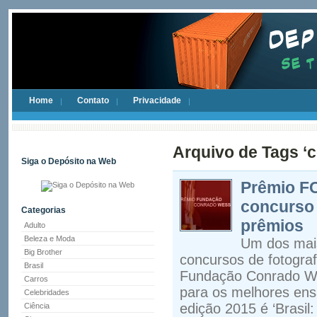
Home
Contato
Privacidade
Arquivo de Tags ‘c
Siga o Depósito na Web
Prêmio FC
concurso 
Categorias
prêmios
Adulto
Beleza e Moda
Um dos mais
Big Brother
concursos de fotograf
Brasil
Fundação Conrado We
Carros
para os melhores ensa
Celebridades
edição 2015 é ‘Brasil
Ciência