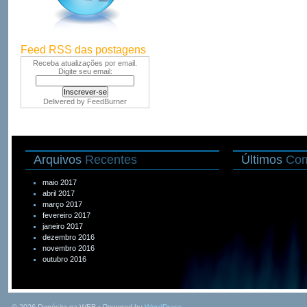
Feed RSS das postagens
Receba atualizações por email.
Digite seu email:
Delivered by
FeedBurner
Arquivos
Recentes
Últimos
Com
maio 2017
abril 2017
março 2017
fevereiro 2017
janeiro 2017
dezembro 2016
novembro 2016
outubro 2016