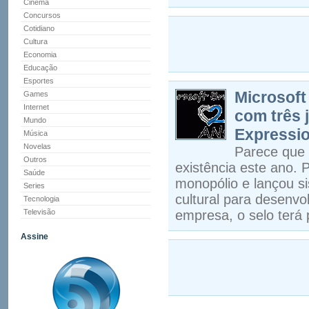
Cinema
Concursos
Cotidiano
Cultura
Economia
Educação
Esportes
Microsoft
Games
Internet
com três j
Mundo
Expressio
Música
Novelas
Parece que 
Outros
existência este ano.
Saúde
monopólio e lançou s
Series
cultural para desenv
Tecnologia
Televisão
empresa, o selo terá
Assine