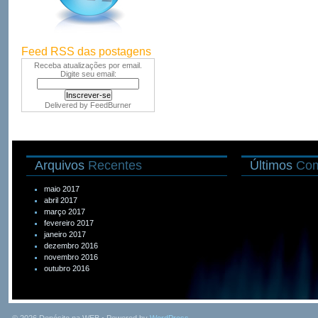
Feed RSS das postagens
Receba atualizações por email.
Digite seu email:
Delivered by
FeedBurner
Arquivos
Recentes
Últimos
Com
maio 2017
abril 2017
março 2017
fevereiro 2017
janeiro 2017
dezembro 2016
novembro 2016
outubro 2016