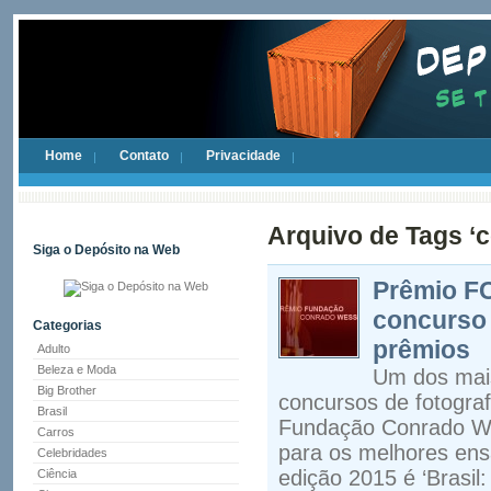
Home
Contato
Privacidade
Arquivo de Tags ‘c
Siga o Depósito na Web
Prêmio FC
concurso 
Categorias
prêmios
Adulto
Beleza e Moda
Um dos mais
Big Brother
concursos de fotograf
Brasil
Fundação Conrado We
Carros
para os melhores ensa
Celebridades
edição 2015 é ‘Brasil
Ciência