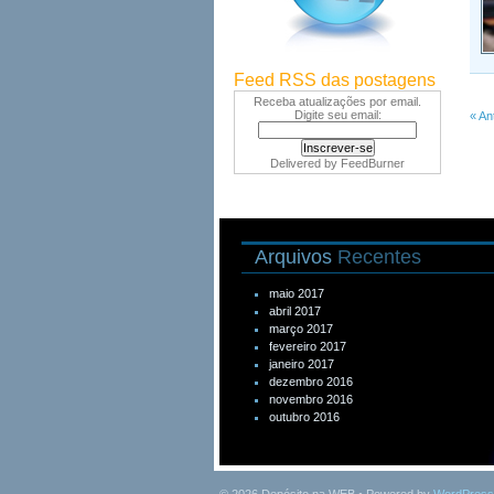
Feed RSS das postagens
Receba atualizações por email.
Digite seu email:
« An
Delivered by
FeedBurner
Arquivos
Recentes
maio 2017
abril 2017
março 2017
fevereiro 2017
janeiro 2017
dezembro 2016
novembro 2016
outubro 2016