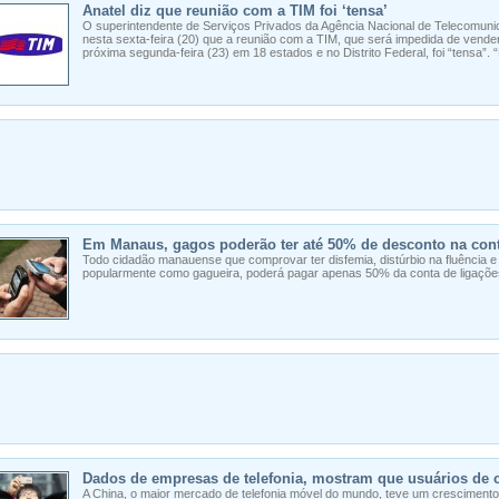
Anatel diz que reunião com a TIM foi ‘tensa’
O superintendente de Serviços Privados da Agência Nacional de Telecomuni
nesta sexta-feira (20) que a reunião com a TIM, que será impedida de vender 
próxima segunda-feira (23) em 18 estados e no Distrito Federal, foi “tensa”.
Em Manaus, gagos poderão ter até 50% de desconto na cont
Todo cidadão manauense que comprovar ter disfemia, distúrbio na fluência 
popularmente como gagueira, poderá pagar apenas 50% da conta de ligações 
Dados de empresas de telefonia, mostram que usuários de 
A China, o maior mercado de telefonia móvel do mundo, teve um cresciment