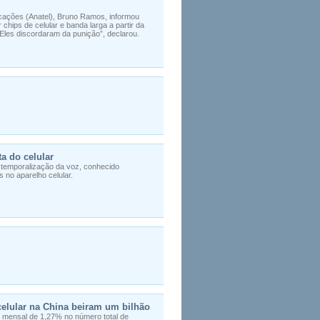
cações (Anatel), Bruno Ramos, informou
chips de celular e banda larga a partir da
 “Eles discordaram da punição”, declarou.
a do celular
e temporalização da voz, conhecido
no aparelho celular.
celular na China beiram um bilhão
o mensal de 1,27% no número total de