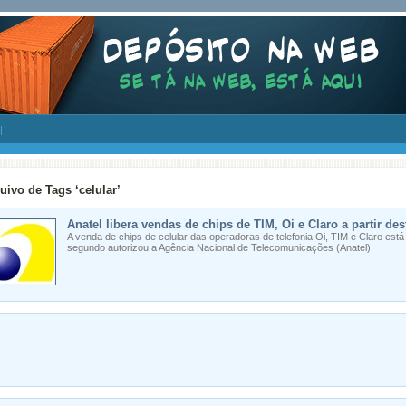
uivo de Tags ‘celular’
Anatel libera vendas de chips de TIM, Oi e Claro a partir des
A venda de chips de celular das operadoras de telefonia Oi, TIM e Claro está l
segundo autorizou a Agência Nacional de Telecomunicações (Anatel).