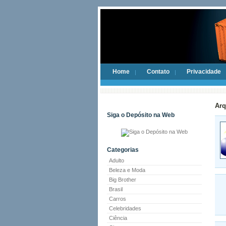
Home
Contato
Privacidade
Arq
Siga o Depósito na Web
Categorias
Adulto
Beleza e Moda
Big Brother
Brasil
Carros
Celebridades
Ciência