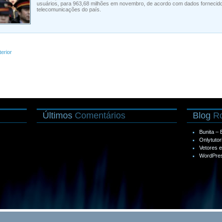
usuários, para 963,68 milhões em novembro, de acordo com dados fornecido
telecomunicações do país.
terior
Últimos
Comentários
Blog
Ro
Bunita –
Onlytutor
Vetores 
WordPres