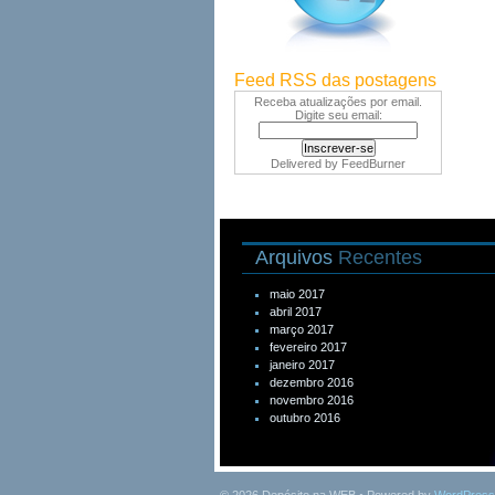
Feed RSS das postagens
Receba atualizações por email.
Digite seu email:
Delivered by
FeedBurner
Arquivos
Recentes
maio 2017
abril 2017
março 2017
fevereiro 2017
janeiro 2017
dezembro 2016
novembro 2016
outubro 2016