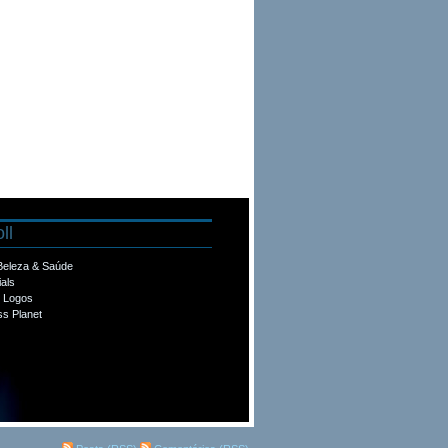
ll
 Beleza & Saúde
ials
e Logos
s Planet