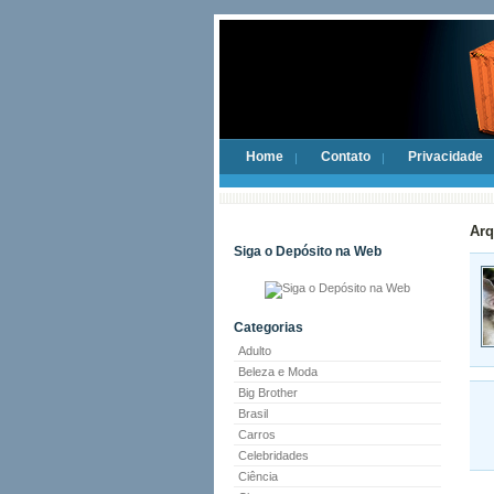
Home
Contato
Privacidade
Arq
Siga o Depósito na Web
Categorias
Adulto
Beleza e Moda
Big Brother
Brasil
Carros
Celebridades
Ciência