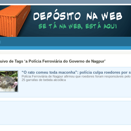
uivo de Tags ‘a Polícia Ferroviária do Governo de Nagpur’
“O rato comeu toda maconha”: polícia culpa roedores por 
Polícia Ferroviária de Nagpur afirmou que roedores foram responsáveis pel
25 garrafas de bebida alcoólica