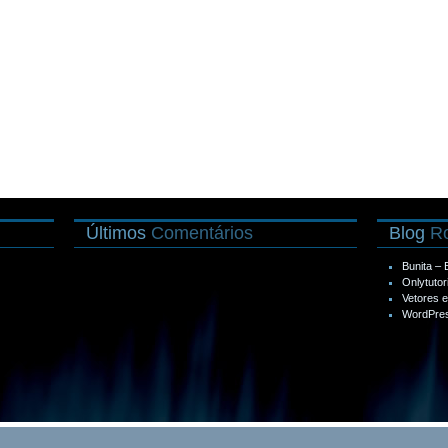
Últimos
Comentários
Blog
Ro
Bunita –
Onlytutor
Vetores 
WordPres