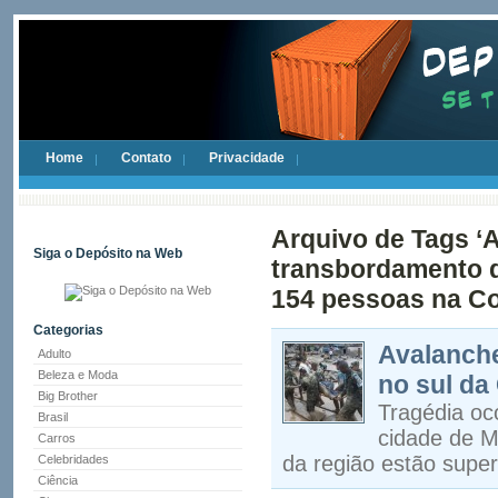
Home
Contato
Privacidade
Arquivo de Tags ‘
Siga o Depósito na Web
transbordamento d
154 pessoas na Co
Categorias
Avalanch
Adulto
Beleza e Moda
no sul da
Big Brother
Tragédia oc
Brasil
cidade de M
Carros
da região estão super
Celebridades
Ciência