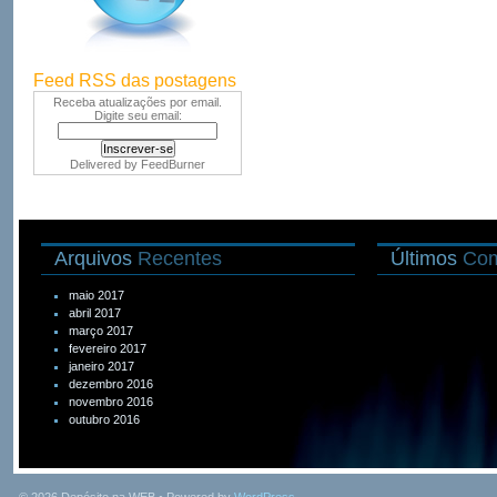
Feed RSS das postagens
Receba atualizações por email.
Digite seu email:
Delivered by
FeedBurner
Arquivos
Recentes
Últimos
Com
maio 2017
abril 2017
março 2017
fevereiro 2017
janeiro 2017
dezembro 2016
novembro 2016
outubro 2016