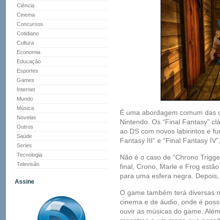
Ciência
Cinema
Concursos
Cotidiano
Cultura
Economia
Educação
Esportes
Games
Internet
Mundo
Música
É uma abordagem comum das co
Novelas
Nintendo. Os “Final Fantasy” c
Outros
ao DS com novos labirintos e fu
Saúde
Fantasy III” e “Final Fantasy IV”
Series
Tecnologia
Não é o caso de “Chrono Trigg
Televisão
final, Crono, Marle e Frog est
para uma esfera negra. Depois,
Assine
O game também terá diversas n
cinema e de áudio, onde é possív
ouvir as músicas do game. Além