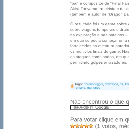
“pai” e compositor de “Final Fan
Akira Toriyama, roteirista e de
(também é autor de “Dragon Ball
O resultado foi um game sobre o
sobre viagens temporais e dram
na exploração e nas batalhas – 
em que se podia começar uma 
fortalecidos na aventura anterio
os múltiplos finais do game. Nas
os ataques combinados, em que 
permitindo golpes arrasadores.
Tags:
chrono trigger
,
download
,
ds
,
fin
remake
,
rpg
,
snes
Não encontrou o que q
Para votar clique em q
(
1
votos, mé