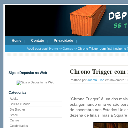
Home
Contato
Privacidade
Você está aqui:
Home
->
Games
-> Chrono Trigger com final inédito no
Chrono Trigger com f
Siga o Depósito na Web
Postado por
Josafá Filho
em novembro 10
Categorias
“Chrono Trigger” é um dos mai
Adulto
está ganhando uma versão para 
Beleza e Moda
de novembro nos Estados Unido
Big Brother
dezena de finais, mas a Square
Brasil
Carros
Celebridades