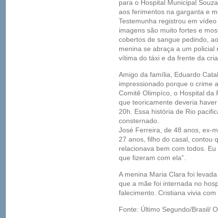
para o Hospital Municipal Souza 
aos ferimentos na garganta e m
Testemunha registrou em vídeo 
imagens são muito fortes e mo
cobertos de sangue pedindo, ao
menina se abraça a um policial 
vítima do táxi e da frente da cri
Amigo da família, Eduardo Catal
impressionado porque o crime a
Comitê Olimpíco, o Hospital da 
que teoricamente deveria haver
20h. Essa história de Rio pacif
consternado.
José Ferreira, de 48 anos, ex-m
27 anos, filho do casal, contou 
relacionava bem com todos. Eu
que fizeram com ela”.
A menina Maria Clara foi levad
que a mãe foi internada no hosp
falecimento. Cristiana vivia com
Fonte: Último Segundo/Brasil/ O