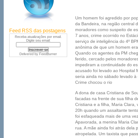
Um homem foi agredido por popu
da Bandeira, na região central 
moradores como suspeito de esf
Feed RSS das postagens
7 anos, crime ocorrido no Estácio
Receba atualizações por email.
Digite seu email:
serviço de inteligência do 4º B
anônima de que um homem era 
Quando os agentes da PM cheg
Delivered by
FeedBurner
ferido, cercado pelos moradores
impediram a continuidade do e
acusado foi levado ao Hospital
seria ainda no sábado levado à
Crime chocou o rio
A dona de casa Cristiana de Sou
facadas na frente de sua filha 
Cristiana e a filha, Maria Clara
20h quando um assaltante tentou
foi esfaqueada mais de uma ve
Apavorada, a menina Maria Clar
rua. A mãe ainda foi atrás dela
atropelada. Um taxista que pass