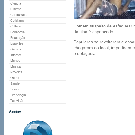
Ciência
Cinema
Concursos
Cotidiano
Homem suspeito de esfaquear m
Cultura
da filha é espancado
Economia
Educação
Populares se revoltaram e espan
Esportes
chegaram ao local, impediram m
Games
e delegacia
Internet
Mundo
Música
Novelas
Outros
Saúde
Series
Tecnologia
Televisão
Assine