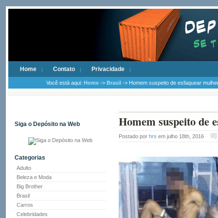
Home
Contato
Privacidade
Você está aqui:
Home
->
Brasil
-> Homem suspeito de esfaquear mulher 
Homem suspeito de es
Siga o Depósito na Web
Postado por
hrs
em julho 18th, 2016
Categorias
Adulto
Beleza e Moda
Big Brother
Brasil
Carros
Celebridades